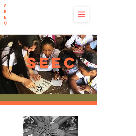
S
upporting
E
nglish
E
ducation in
C
ambodia
​SEEC