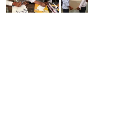
SEECを運営しているのは
NPO ACROS
S で
す
SEEC の運営団体である「ACROSS(アクロ
ス)」は、英語教師の自主研修グループ(1975
年〜)を母体に2000年3月に設立されたNPO
法人です。2017年1月に名称を「特定非営利
活動法人e-dream-s」から現在の「特定非営
利活動法人 ACROSS」に名称変更しまし
た。
“ACROSS"は、「国際」「教育」「コミュニ
ケーション」をキーワードに、国際社会に貢
献することを目的に活動を行い、日常では、
個性豊かで情熱ある英語教師である会員たち
が、変化の著しい時代に、日本国内及び世界
の多くの人々と幅広いネットワークを結び、
社会貢献を行っています。そして、